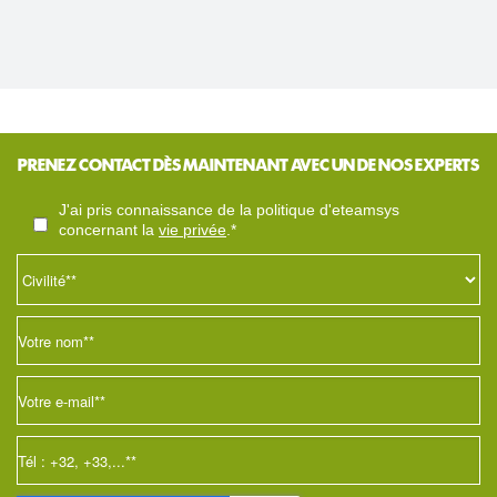
en temps réel. Ce changement, particulièrement
fluide pour l'utilisateur, soulève un défi stratégique
pour les acteurs du web : comment maintenir sa
visibilité et sa valeur quand le clic vers le site
devient optionnel pour l'internaute ?
PRENEZ CONTACT DÈS MAINTENANT AVEC UN DE NOS EXPERTS
j'ai pris connaissance de la politique d'eteamsys
concernant la
vie privée
.*