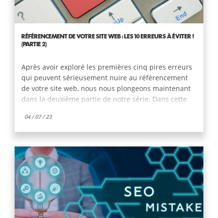
RÉFÉRENCEMENT DE VOTRE SITE WEB : LES 10 ERREURS À ÉVITER !
(PARTIE 2)
Après avoir exploré les premières cinq pires erreurs
qui peuvent sérieusement nuire au référencement
de votre site web, nous nous plongeons maintenant
dans la deuxième partie de notre série. Dans cette
suite d'erreurs importantes, nous mettrons en
04 / 07 / 23
évidence cinq autres pièges dans lesquels il est
crucial de ne pas tomber si vous souhaitez maximiser
la visibilité de votre site sur les moteurs de
recherche.