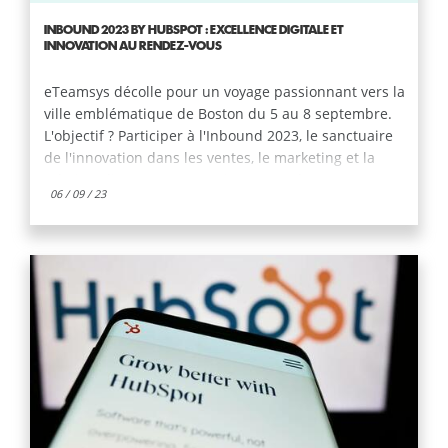
INBOUND 2023 BY HUBSPOT : EXCELLENCE DIGITALE ET
INNOVATION AU RENDEZ-VOUS
eTeamsys décolle pour un voyage passionnant vers la
ville emblématique de Boston du 5 au 8 septembre.
L'objectif ? Participer à l'Inbound 2023, le sanctuaire
de l'innovation dans les ventes, le marketing et la
relation client, en partenariat avec HubSpot. Et
06 / 09 / 23
pourquoi pas, ajouter notre pierre à l'édifice du
savoir collectif !