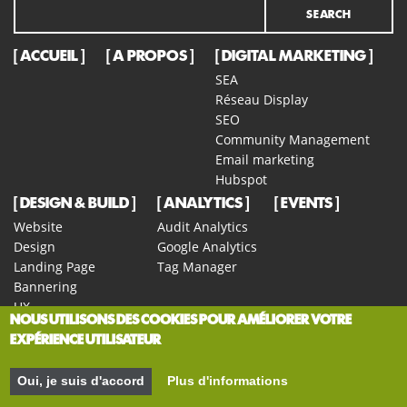
ACCUEIL
A PROPOS
DIGITAL MARKETING
SEA
Réseau Display
SEO
Community Management
Email marketing
Hubspot
DESIGN & BUILD
ANALYTICS
EVENTS
Website
Audit Analytics
Design
Google Analytics
Landing Page
Tag Manager
Bannering
UX
NOUS UTILISONS DES COOKIES POUR AMÉLIORER VOTRE
A/B testing
EXPÉRIENCE UTILISATEUR
BLOG
TEAM
JOBS
CONTACT
:
BE
+32 42 22 14 50
Oui, je suis d'accord
Plus d'informations
:
LU
+352 262 708 24