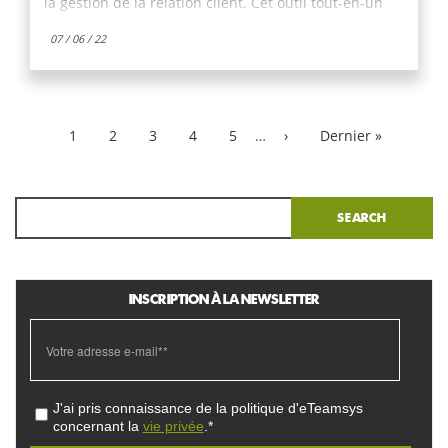
la gestion de la relation client. Cet outil tout-en-un
vous permet de gérer votre marketing, vos relations
07 / 06 / 22
clients, vos ventes et même vos réseaux sociaux.
N’est-ce pas incroyable ? Un CRM est indispensable
dans une entreprise, il va permettre de gérer
l’interaction entre votre entreprise et vos
clients/prospects.
1
2
3
4
5
…
›
Dernier »
Search
INSCRIPTION À LA NEWSLETTER
J'ai pris connaissance de la politique d'eTeamsys
concernant la
vie privée
.*