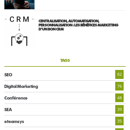
CENTRALISATION, AUTOMATISATION,
PERSONNALISATION : LES BÉNÉFICES MARKETING
D’UN BON CRM
TAGS
82
SEO
76
Digital Marketing
48
Conférence
39
SEA
35
eteamsys