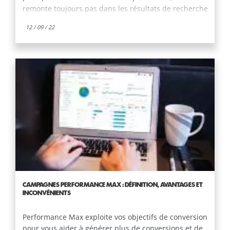
remonte toujours pas dans les résultats de recherche
de Google ? Dans cet article, nous allons vous
12 / 09 / 22
expliquer les étapes importantes à suivre pour
optimiser vos textes pour le SEO et pour enfin être
remarqué par les robots des moteurs de recherche.
Sachez que sans article optimisé pour le SEO, votre
stratégie de content marketing ne sera pas
totalement efficace.
CAMPAGNES PERFORMANCE MAX : DÉFINITION, AVANTAGES ET
INCONVÉNIENTS
Performance Max exploite vos objectifs de conversion
pour vous aider à générer plus de conversions et de