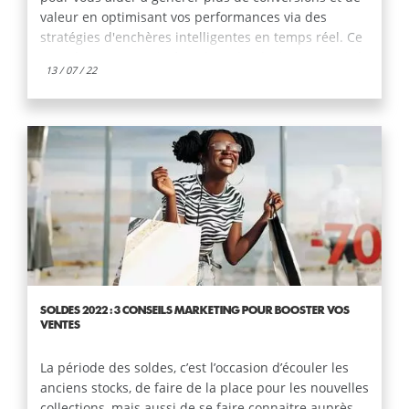
valeur en optimisant vos performances via des
stratégies d'enchères intelligentes en temps réel. Ce
type de campagne intègre la technologie automatisée
13 / 07 / 22
de Google pour les enchères, l'optimisation du
budget, les audiences, les créations, l'attribution, etc.
Toutes ces fonctionnalités dépendent des objectifs
publicitaires (par exemple, le CPA ou le ROAS cible
que vous définissez), ainsi que des ressources
créatives, des signaux d'audience et des flux de
données éventuels que vous fournissez.
SOLDES 2022 : 3 CONSEILS MARKETING POUR BOOSTER VOS
VENTES
La période des soldes, c’est l’occasion d’écouler les
anciens stocks, de faire de la place pour les nouvelles
collections, mais aussi de se faire connaitre auprès