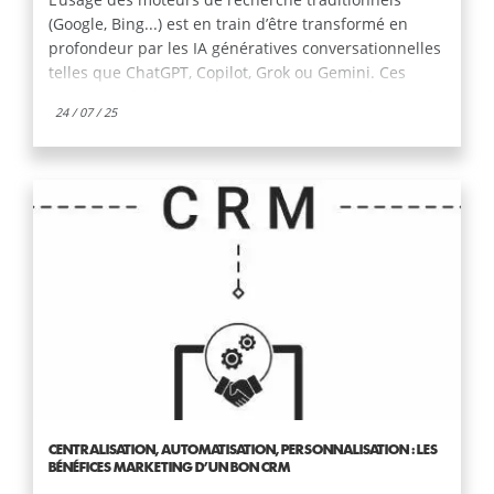
L’usage des moteurs de recherche traditionnels
(Google, Bing...) est en train d’être transformé en
profondeur par les IA génératives conversationnelles
telles que ChatGPT, Copilot, Grok ou Gemini. Ces
assistants deviennent les premiers points de contact
24 / 07 / 25
entre utilisateurs et contenus en ligne. Pour les
entreprises, cela implique un nouveau défi : être
visible dans les réponses produites par l’IA.
CENTRALISATION, AUTOMATISATION, PERSONNALISATION : LES
BÉNÉFICES MARKETING D’UN BON CRM