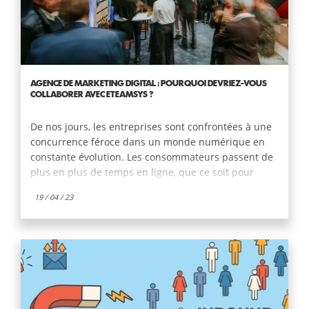
AGENCE DE MARKETING DIGITAL : POURQUOI DEVRIEZ-VOUS
COLLABORER AVEC ETEAMSYS ?
De nos jours, les entreprises sont confrontées à une
concurrence féroce dans un monde numérique en
constante évolution. Les consommateurs passent de
plus en plus de temps en ligne, que ce soit pour
rechercher des produits et services, acheter ou
19 / 04 / 23
interagir avec des marques via les réseaux sociaux.
Par conséquent, il est essentiel pour votre entreprise
de se positionner de manière efficace en ligne et de
se différencier de vos concurrents. Pour cela,
travailler avec une agence de marketing digital
comme eTeamsys peut être un choix judicieux.
Découvrez dans cet article les raisons pour lesquelles
collaborer avec notre agence est incontournable pour