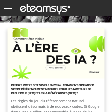
Aller
au
contenu
principal
Page
Page
Page
Page
Page
Page
Dernière
PAGINATION
courante
suivante
page
RENDRE VOTRE SITE VISIBLE EN 2026 : COMMENT OPTIMISER
VOTRE RÉFÉRENCEMENT NATUREL POUR LES MOTEURS DE
RECHERCHE (SEO) ET LES IA GÉNÉRATIVES (GEO) ?
Les règles du jeu du référencement naturel
obéissent désormais à de nouveaux codes. Si Google