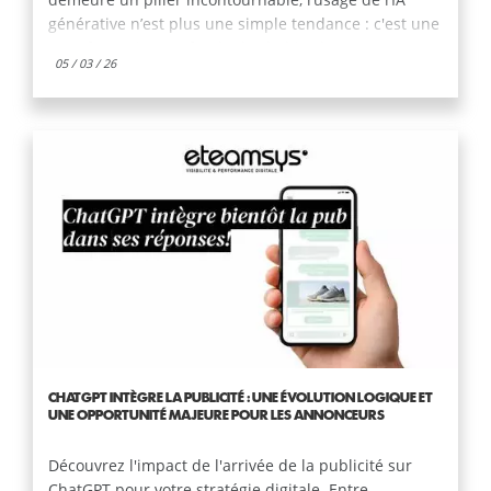
demeure un pilier incontournable, l’usage de l’IA
générative n’est plus une simple tendance : c'est une
transformation profonde des habitudes. La
05 / 03 / 26
recherche d'information migre massivement vers des
outils capables de comprendre et de répondre en
temps réel. Ce changement, particulièrement fluide
pour l'utilisateur, soulève un défi stratégique pour les
acteurs du web : comment maintenir sa visibilité et
sa valeur quand le clic vers le site devient optionnel
pour l'internaute ?
CHATGPT INTÈGRE LA PUBLICITÉ : UNE ÉVOLUTION LOGIQUE ET
UNE OPPORTUNITÉ MAJEURE POUR LES ANNONCEURS
Découvrez l'impact de l'arrivée de la publicité sur
ChatGPT pour votre stratégie digitale. Entre