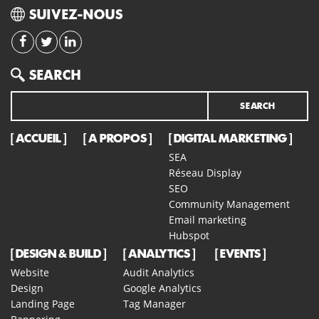
WE ARE ETEAMSYS
Agence Digitale orientée Performance. Plus de 42 experts
certifiés en SEO, SEA, SMO, Emailing & Webdesign -
Ecommerce.
SUIVEZ-NOUS
Search
SEARCH
ACCUEIL
A PROPOS
DIGITAL MARKETING
SEA
Réseau Display
SEO
Community Management
Email marketing
Hubspot