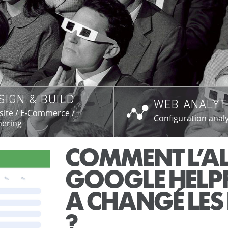
SIGN & BUILD
WEB ANALYT
SAVOIR PLUS →
EN SAVOIR PL
ite / E-Commerce /
Configuration analy
ering
COMMENT L’A
GOOGLE HELP
A CHANGÉ LES 
?