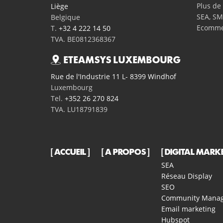
Plus de 
Liège
SEA, SM
Belgique
Ecomme
T.
+32 4 222 14 50
TVA. BE0812368367
ETEAMSYS LUXEMBOURG
Rue de l'Industrie 11 L- 8399 Windhof
Luxembourg
Tel.
+352 26 270 824
TVA. LU18791839
ACCUEIL
A PROPOS
DIGITAL MARK
SEA
Réseau Display
SEO
Community Mana
Email marketing
Hubspot