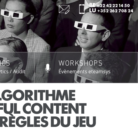
:
BE
+32 42 22 14 50
:
LU
+352 262 708 24
ICS
WORKSHOPS
US →
tics / Audit
Évènements eteamsys
LGORITHME
FUL CONTENT
RÈGLES DU JEU