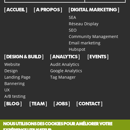
ACCUEIL
A PROPOS
DIGITAL MARKETING
SEA
Réseau Display
SEO
Community Management
Email marketing
Hubspot
DESIGN & BUILD
ANALYTICS
EVENTS
Website
Audit Analytics
Design
Google Analytics
Landing Page
Tag Manager
Bannering
UX
A/B testing
BLOG
TEAM
JOBS
CONTACT
NOUS UTILISONS DES COOKIES POUR AMÉLIORER VOTRE