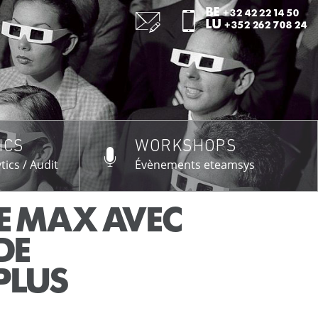
:
BE
+32 42 22 14 50
:
LU
+352 262 708 24
ICS
WORKSHOPS
US →
tics / Audit
Évènements eteamsys
 MAX AVEC
DE
PLUS