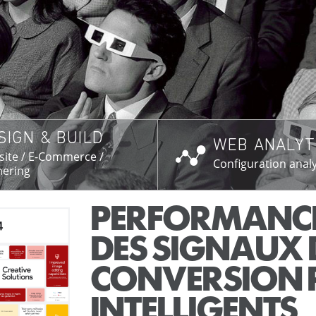
SIGN & BUILD
WEB ANALYT
SAVOIR PLUS →
EN SAVOIR PL
ite / E-Commerce /
Configuration analy
ering
PERFORMANCE
DES SIGNAUX 
CONVERSION 
INTELLIGENTS