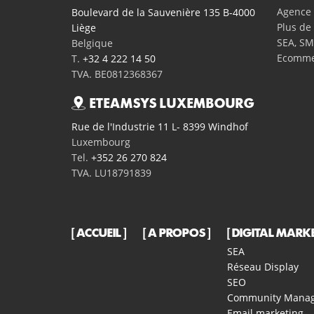
Agence 
Boulevard de la Sauvenière 135 B-4000
Plus de 
Liège
SEA, SM
Belgique
Ecomme
T.
+32 4 222 14 50
TVA. BE0812368367
ETEAMSYS LUXEMBOURG
Rue de l'Industrie 11 L- 8399 Windhof
Luxembourg
Tel.
+352 26 270 824
TVA. LU18791839
ACCUEIL
A PROPOS
DIGITAL MARK
SEA
Réseau Display
SEO
Community Mana
Email marketing