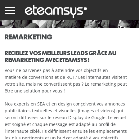
Aller
au
contenu
principal
REMARKETING
RECIBLEZ VOS MEILLEURS LEADS GRÂCE AU
REMARKETING AVEC ETEAMSYS !
Vous ne parvenez pas à atteindre vos objectifs en
matière de conversions et de ROI ? Les internautes visitent
votre site, mais ne convertissent pas ? Le remarketing peut
être une solution pour vous !
Nos experts en SEA et en design conçoivent vos annonces
publicitaires textuelles et visuelles (images et vidéos) qui
seront diffusées sur le réseau Display de Google. Le visuel
est soigné et chaque message est adapté au profil de
l’internaute ciblé. Ils définissent ensuite les emplacements
les plus pertinents et un budget adapté à vos objectifs