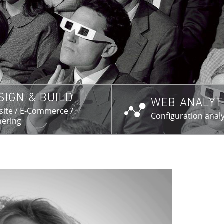
SIGN & BUILD
WEB ANALYT
SAVOIR PLUS →
EN SAVOIR PL
ite / E-Commerce /
Configuration analy
ering