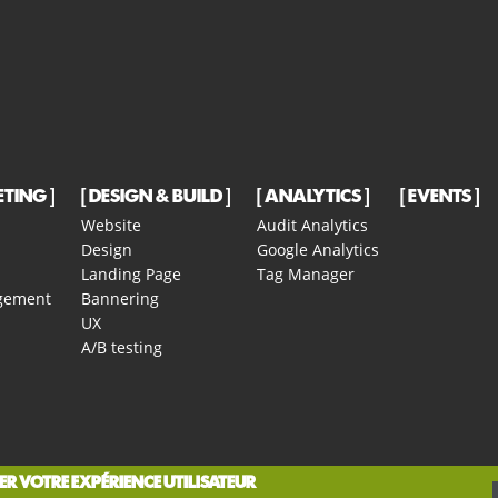
ETING
DESIGN & BUILD
ANALYTICS
EVENTS
Website
Audit Analytics
Design
Google Analytics
Landing Page
Tag Manager
gement
Bannering
UX
A/B testing
R VOTRE EXPÉRIENCE UTILISATEUR