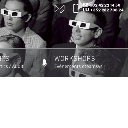
:
BE
+32 42 22 14 50
:
LU
+352 262 708 24
ICS
WORKSHOPS
US →
tics / Audit
Évènements eteamsys