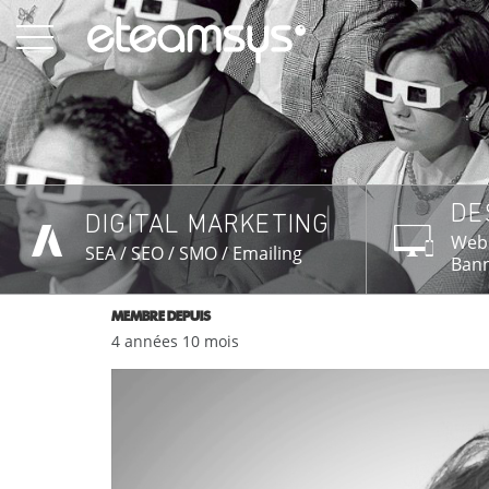
Aller
au
contenu
principal
DE
DIGITAL MARKETING
EN SAVOIR PLUS →
EN 
Webs
SEA / SEO / SMO / Emailing
Bann
MEMBRE DEPUIS
4 années 10 mois