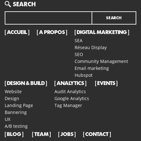
Search
SEARCH
ACCUEIL
A PROPOS
DIGITAL MARKETING
SEA
Réseau Display
SEO
Community Management
Email marketing
Hubspot
DESIGN & BUILD
ANALYTICS
EVENTS
Website
Audit Analytics
Design
Google Analytics
Landing Page
Tag Manager
Bannering
UX
A/B testing
BLOG
TEAM
JOBS
CONTACT